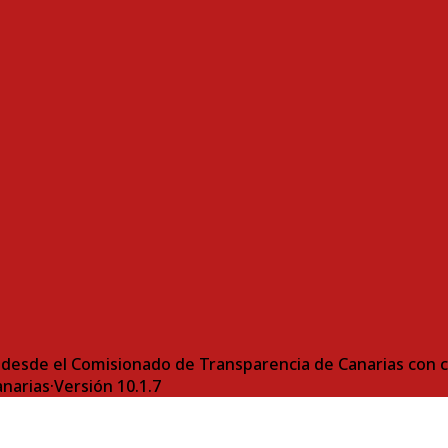
desde el Comisionado de Transparencia de Canarias con ca
anarias
·
Versión
10.1.7